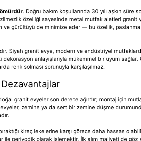
 ömürdür
. Doğru bakım koşullarında 30 yılı aşkın süre so
izilmezlik özelliği sayesinde metal mutfak aletleri grani
im ve gürültüyü de minimize eder — bu özellik, paslanmaz
dır. Siyah granit evye, modern ve endüstriyel mutfaklarda 
eki dekorasyon anlayışlarıyla mükemmel bir uyum sağlar. G
rda renk solması sorunuyla karşılaşılmaz.
 Dezavantajlar
 doğal granit evyeler son derece ağırdır; montaj için mutl
t evyeler, zemine ya da sert bir zemine düşme durumunda
dır.
 bıraktığı kireç lekelerine karşı görece daha hassas olabi
ile periyodik olarak işlemektir. İlk alım maliyeti de göz