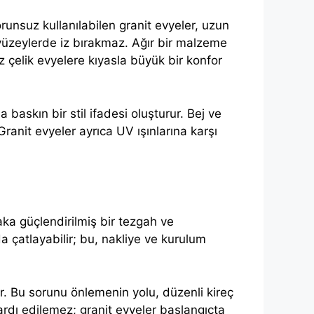
runsuz kullanılabilen granit evyeler, uzun
t yüzeylerde iz bırakmaz. Ağır bir malzeme
 çelik evyelere kıyasla büyük bir konfor
baskın bir stil ifadesi oluşturur. Bej ve
ranit evyeler ayrıca UV ışınlarına karşı
aka güçlendirilmiş bir tezgah ve
 çatlayabilir; bu, nakliye ve kurulum
lir. Bu sorunu önlemenin yolu, düzenli kireç
 ardı edilemez; granit evyeler başlangıçta