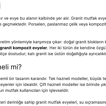
i
r ve evye bu alanın kalbinde yer alır. Granit mutfak evyesi
nüne geçmektedir. Porselen, paslanmaz çelik veya kompozi
 üretim yöntemiyle karşımıza çıkar: doğal granit blokların k
granit kompozit evyeler
. Her iki türün de kendine özgü
e dostudur; katı granit ise üstün doğallığıyla ayrıcalıkl
eli mi?
mli bir tasarım kararıdır. Tek hazneli modeller, büyük te
teyenler için idealdir. Çift hazneli modeller ise birinde
n mutfak kullanıcıları için işlevseldir.
üzeri derinliğe sahip granit mutfak evyeleri, su sıçraması