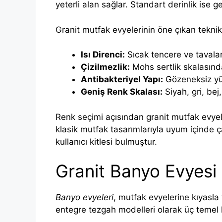
yeterli alan sağlar. Standart derinlik ise 
Granit mutfak evyelerinin öne çıkan teknik ö
Isı Direnci:
Sıcak tencere ve tavala
Çizilmezlik:
Mohs sertlik skalasında
Antibakteriyel Yapı:
Gözeneksiz yüz
Geniş Renk Skalası:
Siyah, gri, bej
Renk seçimi açısından granit mutfak evyel
klasik mutfak tasarımlarıyla uyum içinde ç
kullanıcı kitlesi bulmuştur.
Granit Banyo Evyesi
Banyo evyeleri
, mutfak evyelerine kıyasla 
entegre tezgah modelleri olarak üç temel kate