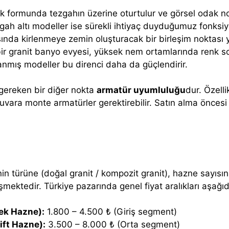
k formunda tezgahın üzerine oturtulur ve görsel odak nok
ezgah altı modeller ise sürekli ihtiyaç duyduğumuz fonksiyo
sında kirlenmeye zemin oluşturacak bir birleşim noktası
i bir granit banyo evyesi, yüksek nem ortamlarında renk 
nmış modeller bu direnci daha da güçlendirir.
 gereken bir diğer nokta
armatür uyumluluğu
dur. Özell
uvara monte armatürler gerektirebilir. Satın alma önces
in türüne (doğal granit / kompozit granit), hazne sayısı
şmektedir. Türkiye pazarında genel fiyat aralıkları aşağıda
ek Hazne):
1.800 – 4.500 ₺ (Giriş segment)
ift Hazne):
3.500 – 8.000 ₺ (Orta segment)