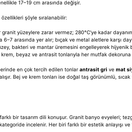
genellikle 17–19 cm arasında değişir.
zellikleri şöyle sıralanabilir:
r granit yüzeylere zarar vermez; 280°C’ye kadar dayanım
 6–7 arasında yer alır; bıçak ve metal aletlere karşı daya
ey, bakteri ve mantar üremesini engelleyerek hijyenik b
, krem, beyaz ve antrasit tonlarıyla her mutfak dekoruna
erinde en çok tercih edilen tonlar
antrasit gri
ve
mat s
alışır. Bej ve krem tonları ise doğal taş görünümlü, sıca
farklı bir tasarım dili konuşur. Granit banyo evyeleri; tez
goride incelenir. Her biri farklı bir estetik anlayışı ve far